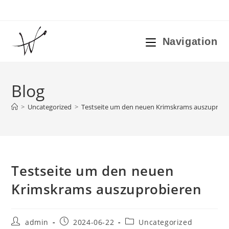
Zum
Inhalt
springen
Navigation
Blog
>
Uncategorized
>
Testseite um den neuen Krimskrams auszuprobi
Testseite um den neuen
Krimskrams auszuprobieren
Beitrags-
Beitrag
Beitrags-
admin
2024-06-22
Uncategorized