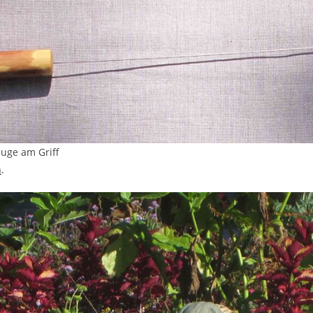
auge am Griff
n
.