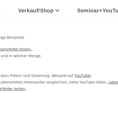
Verkauf/Shop
Seminar+YouT
ge Beispiele)
bensmittel testen
„.
 und in welcher Menge.
 dazu Potenz und Dosierung. (Beispiel auf
YouTube
)
ebensmittel miteinander vergleichen, siehe YouTube-Video „
Leben
örfelder testen
„.