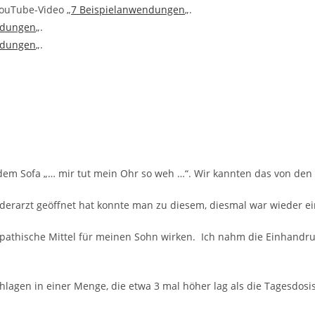
YouTube-Video „
7 Beispielanwendungen
„.
ndungen
„.
ndungen
„.
dem Sofa „… mir tut mein Ohr so weh …“. Wir kannten das von den 
rarzt geöffnet hat konnte man zu diesem, diesmal war wieder ei
opathische Mittel für meinen Sohn wirken. Ich nahm die Einhandr
lagen in einer Menge, die etwa 3 mal höher lag als die Tagesdosis