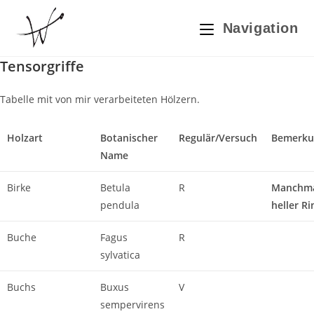
Zum
Inhalt
Navigation
springen
Tensorgriffe
Tabelle mit von mir verarbeiteten Hölzern.
Holzart
Botanischer
Regulär/Versuch
Bemerku
Name
Birke
Betula
R
Manchma
pendula
heller R
Buche
Fagus
R
sylvatica
Buchs
Buxus
V
sempervirens