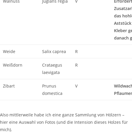
Walnuss
Juglans regia
V
Erforder
Zusatzar
das hohl
Aststück
Kleber ge
danach g
Weide
Salix caprea
R
Weißdorn
Crataegus
R
laevigata
Zibart
Prunus
V
Wildwac
domestica
Pflaume
Also mittlerweile habe ich eine ganze Sammlung von Hölzern –
hier eine Auswahl von Fotos (und die Intension dieses Holzes für
mich).