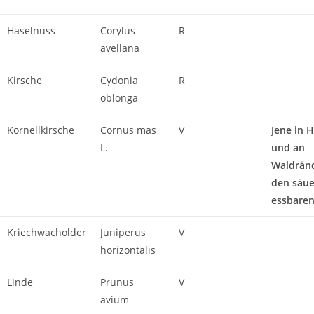
Haselnuss
Corylus
R
avellana
Kirsche
Cydonia
R
oblonga
Kornellkirsche
Cornus mas
V
Jene in 
L.
und an
Waldrän
den säue
essbaren
Kriechwacholder
Juniperus
V
horizontalis
Linde
Prunus
V
avium