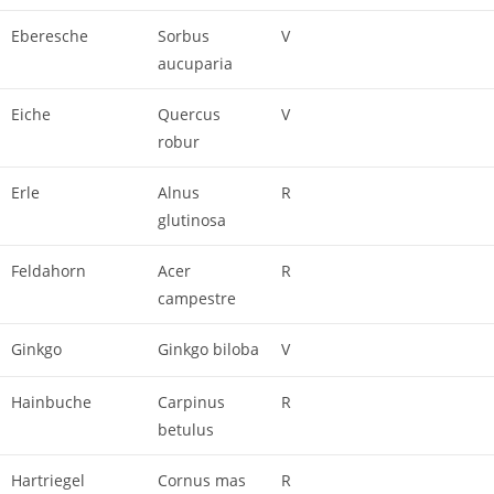
Eberesche
Sorbus
V
aucuparia
Eiche
Quercus
V
robur
Erle
Alnus
R
glutinosa
Feldahorn
Acer
R
campestre
Ginkgo
Ginkgo biloba
V
Hainbuche
Carpinus
R
betulus
Hartriegel
Cornus mas
R