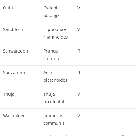
Quitte
Cydonia
V
oblonga
Sanddorn
Hippophae
V
rhamnoides
Schwarzdorn
Prunus
R
spinosa
Spitzahorn
Acer
R
platanoides
Thuja
Thuja
V
occidentalis
Wacholder
Juniperus
V
communis