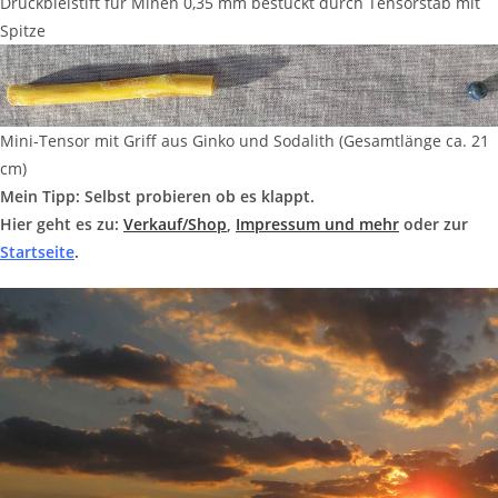
Druckbleistift für Minen 0,35 mm bestückt durch Tensorstab mit
Spitze
Mini-Tensor mit Griff aus Ginko und Sodalith (Gesamtlänge ca. 21
cm)
Mein Tipp: Selbst probieren ob es klappt.
Hier geht es zu:
Verkauf/Shop
,
Impressum und mehr
oder zur
Startseite
.